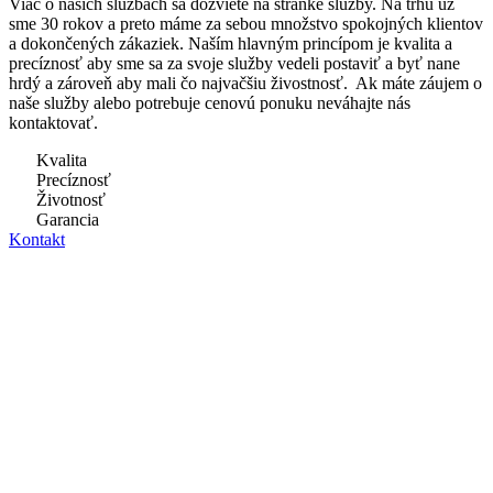
Viac o našich službách sa dozviete na stránke služby. Na trhu už
sme 30 rokov a preto máme za sebou množstvo spokojných klientov
a dokončených zákaziek. Naším hlavným princípom je kvalita a
precíznosť aby sme sa za svoje služby vedeli postaviť a byť nane
hrdý a zároveň aby mali čo najvačšiu živostnosť. Ak máte záujem o
naše služby alebo potrebuje cenovú ponuku neváhajte nás
kontaktovať.
Kvalita
Precíznosť
Životnosť
Garancia
Kontakt