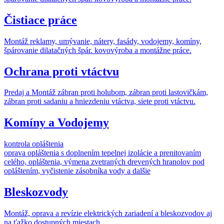
Čistiace práce
Montáž reklamy, umývanie, nátery, fasády, vodojemy, komíny,
špárovanie dilatačných špár. kovovýroba a montážne práce.
Ochrana proti vtáctvu
Predaj a Montáž zábran proti holubom, zábran proti lastovičkám,
zábran proti sadaniu a hniezdeniu vtáctva, siete proti vtáctvu.
Komíny a Vodojemy
kontrola opláštenia
oprava opláštenia s doplnením tepelnej izolácie a prenitovaním
celého, opláštenia, výmena zvetraných drevených hranolov pod
opláštením, vyčistenie zásobníka vody a dalšie
Bleskozvody
Montáž, oprava a revízie elektrických zariadení a bleskozvodov aj
na ťažko dostupných miestach.