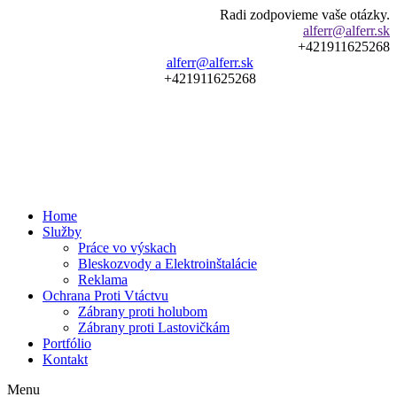
Radi zodpovieme vaše otázky.
alferr@alferr.sk
+421911625268
alferr@alferr.sk
+421911625268
Home
Služby
Práce vo výskach
Bleskozvody a Elektroinštalácie
Reklama
Ochrana Proti Vtáctvu
Zábrany proti holubom
Zábrany proti Lastovičkám
Portfólio
Kontakt
Menu