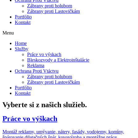
Ochrana Proti Vtáctvu
Zábrany proti holubom
Zábrany proti Lastovičkám
Portfólio
Kontakt
Menu
Home
Služby
Práce vo výskach
Bleskozvody a Elektroinštalácie
Reklama
Ochrana Proti Vtáctvu
Zábrany proti holubom
Zábrany proti Lastovičkám
Portfólio
Kontakt
Vyberte si z našich služieb.
Práce vo výškach
Montáž reklamy, umývanie, nátery, fasády, vodojemy, komíny,
špárovanie dilatačných špár. kovovýroba a montážne práce.