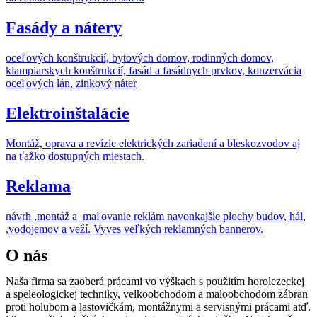
Fasády a nátery
oceľových konštrukcií, bytových domov, rodinných domov,
klampiarskych konštrukcií, fasád a fasádnych prvkov, konzervácia
oceľových lán, zinkový náter
Elektroinštalácie
Montáž, oprava a revízie elektrických zariadení a bleskozvodov aj
na ťažko dostupných miestach.
Reklama
návrh ,montáž a maľovanie reklám navonkajšie plochy budov, hál,
,vodojemov a veží. Vyves veľkých reklamných bannerov.
O nás
Naša firma sa zaoberá prácami vo výškach s použitím horolezeckej
a speleologickej techniky, velkoobchodom a maloobchodom zábran
proti holubom a lastovičkám, montážnymi a servisnými prácami atď.